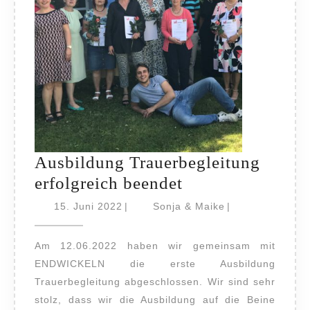
Ausbildung Trauerbegleitung
Ausbildung
erfolgreich beendet
Trauerbegleitun
15.
Sonja
15. Juni 2022
|
Sonja & Maike
|
Juni
erfolgreich
&
2022
Maike
beendet
Am 12.06.2022 haben wir gemeinsam mit
ENDWICKELN die erste Ausbildung
Trauerbegleitung abgeschlossen. Wir sind sehr
stolz, dass wir die Ausbildung auf die Beine