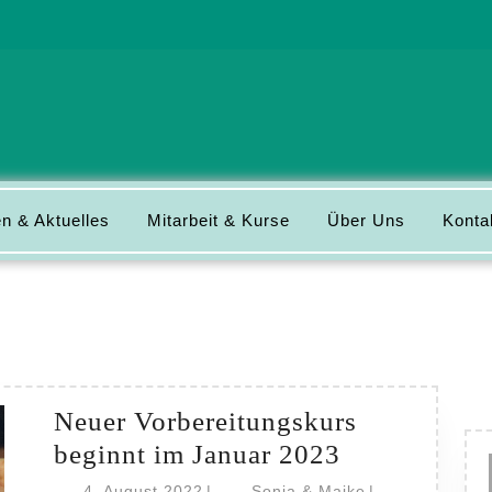
n & Aktuelles
Mitarbeit & Kurse
Über Uns
Konta
Neuer Vorbereitungskurs
Neuer
beginnt im Januar 2023
Vorbereitun
4.
Sonja
4. August 2022
|
Sonja & Maike
|