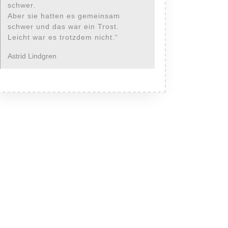
schwer.
Aber sie hatten es gemeinsam
schwer und das war ein Trost.
Leicht war es trotzdem nicht.“
Astrid Lindgren
Categories