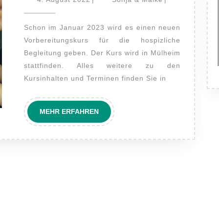
August
beginnt
&
2022
Maike
im
Schon im Januar 2023 wird es einen neuen
Januar
Vorbereitungskurs für die hospizliche
Begleitung geben. Der Kurs wird in Mülheim
2023
stattfinden. Alles weitere zu den
Kursinhalten und Terminen finden Sie in
MEHR
MEHR ERFAHREN
ERFAHREN
hives
Meta