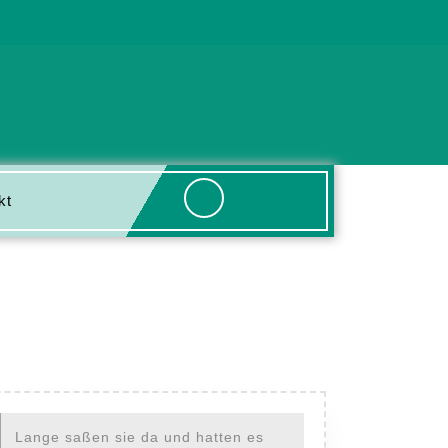
kt
Lange saßen sie da und hatten es