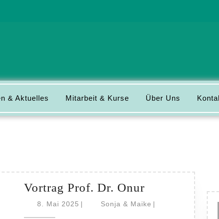
n & Aktuelles
Mitarbeit & Kurse
Über Uns
Konta
Vortrag
Vortrag Prof. Dr. Onur
Prof.
8.
Sonja
8. Mai 2025
|
Sonja & Maike
|
Mai
Dr.
&